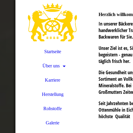
Herzlich willko
In unserer Bäckere
handwerklicher Tra
Backwaren für Sie.
Unser Ziel ist es,
Startseite
begeistern - genau
täglich frisch her.
Über uns
Die Gesundheit uns
Sortiment an Voll
Karriere
Mineralstoffe. Bei
Großmutters Zeite
Herstellung
Seit Jahrzehnten b
Rohstoffe
Ottenmühle in Eic
höchste Qualität
Galerie