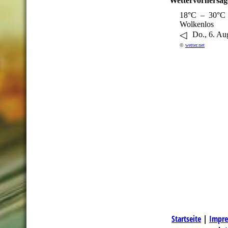
Wettervorhersag
18°C – 30°C
Wolkenlos
◁
Do., 6. Au
©
wetter.net
Startseite
|
Impre