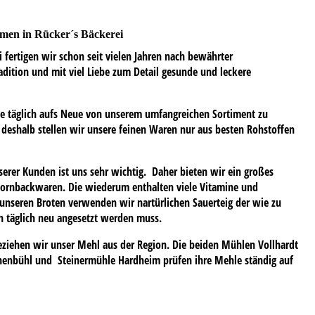
mmen in Rücker´s Bäckerei
i fertigen wir schon seit vielen Jahren nach bewährter
dition und mit viel Liebe zum Detail gesunde und leckere
 Sie täglich aufs Neue von unserem umfangreichen Sortiment zu
 deshalb stellen wir unsere feinen Waren nur aus besten Rohstoffen
erer Kunden ist uns sehr wichtig. Daher bieten wir ein großes
kornbackwaren. Die wiederum enthalten viele Vitamine und
 unseren Broten verwenden wir nartürlichen Sauerteig der wie zu
n täglich neu angesetzt werden muss.
eziehen wir unser Mehl aus der Region. Die beiden Mühlen Vollhardt
henbühl und Steinermühle Hardheim prüfen ihre Mehle ständig auf