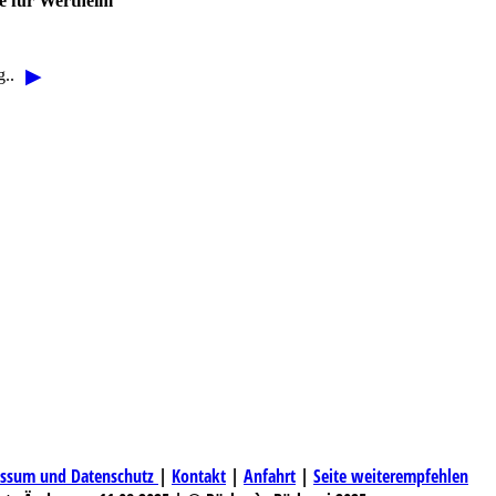
e für Wertheim
▶
g..
ssum und Datenschutz
|
Kontakt
|
Anfahrt
|
Seite weiterempfehlen